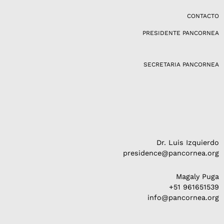
t
a
CONTACTO
g
PRESIDENTE PANCORNEA
r
a
m
SECRETARIA PANCORNEA
Dr. Luis Izquierdo
presidence@pancornea.org
Magaly Puga
+51 961651539
info@pancornea.org