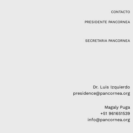
s
t
a
CONTACTO
g
PRESIDENTE PANCORNEA
r
a
m
SECRETARIA PANCORNEA
Dr. Luis Izquierdo
presidence@pancornea.org
Magaly Puga
+51 961651539
info@pancornea.org