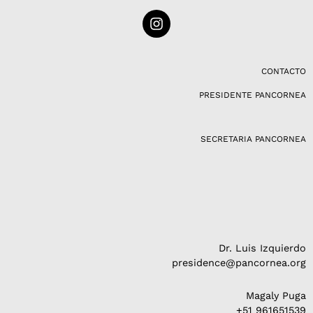
I
n
s
t
a
CONTACTO
g
PRESIDENTE PANCORNEA
r
a
m
SECRETARIA PANCORNEA
Dr. Luis Izquierdo
presidence@pancornea.org
Magaly Puga
+51 961651539