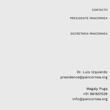
s
t
a
CONTACTO
g
PRESIDENTE PANCORNEA
r
a
m
SECRETARIA PANCORNEA
Dr. Luis Izquierdo
presidence@pancornea.org
Magaly Puga
+51 961651539
info@pancornea.org