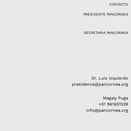
a
CONTACTO
g
PRESIDENTE PANCORNEA
r
a
m
SECRETARIA PANCORNEA
Dr. Luis Izquierdo
presidence@pancornea.org
Magaly Puga
+51 961651539
info@pancornea.org