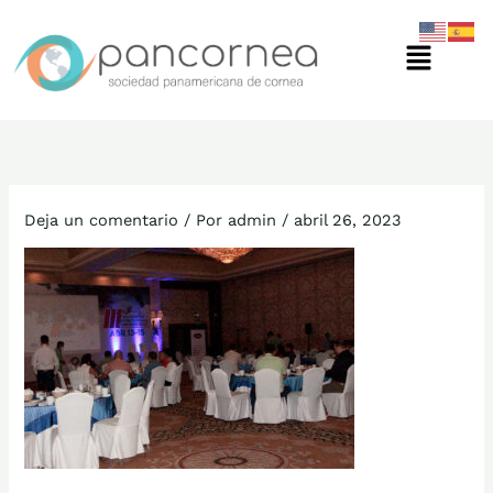
Ir
Menú
al
contenido
Deja un comentario
/ Por
admin
/
abril 26, 2023