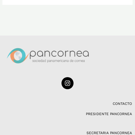
I
n
s
t
a
CONTACTO
g
PRESIDENTE PANCORNEA
r
a
m
SECRETARIA PANCORNEA