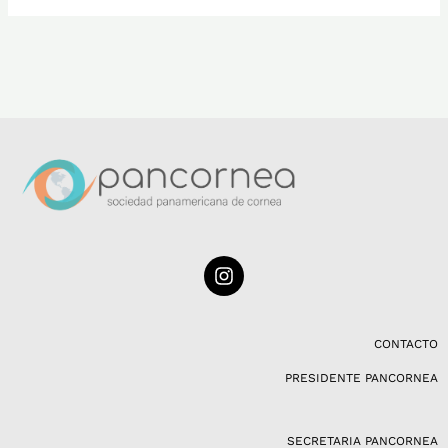
I
n
s
t
a
CONTACTO
g
PRESIDENTE PANCORNEA
r
a
m
SECRETARIA PANCORNEA