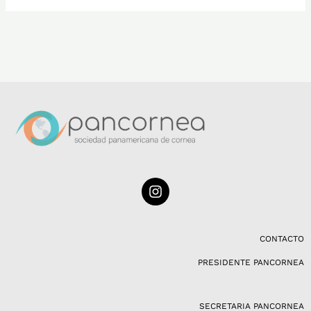
I
n
s
t
a
CONTACTO
g
PRESIDENTE PANCORNEA
r
a
m
SECRETARIA PANCORNEA