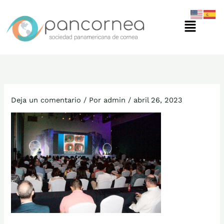
Ir
Menú
al
contenido
Deja un comentario
/ Por
admin
/
abril 26, 2023