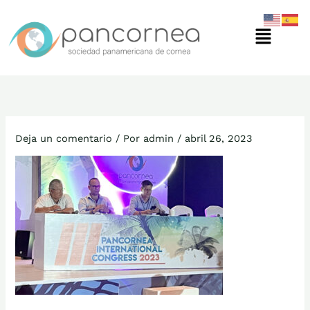
Ir
Menú
al
contenido
Deja un comentario
/ Por
admin
/
abril 26, 2023