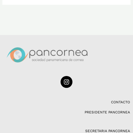
I
n
s
t
a
CONTACTO
g
PRESIDENTE PANCORNEA
r
a
m
SECRETARIA PANCORNEA