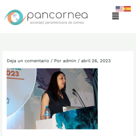
Ir
Menú
al
contenido
Deja un comentario
/ Por
admin
/
abril 26, 2023