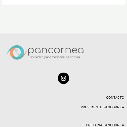
I
n
s
t
a
CONTACTO
g
PRESIDENTE PANCORNEA
r
a
m
SECRETARIA PANCORNEA