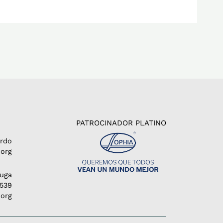
PATROCINADOR PLATINO
erdo
org
Puga
1539
.org