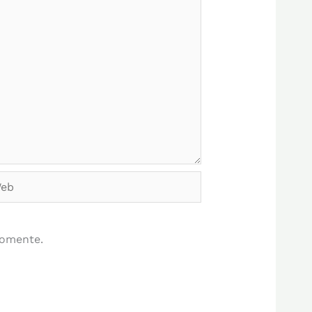
b
comente.