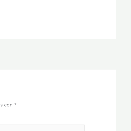
os con
*