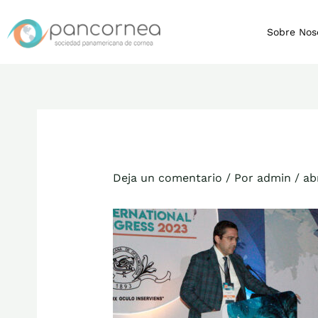
Ir
al
Sobre Nos
contenido
Deja un comentario
/ Por
admin
/
ab