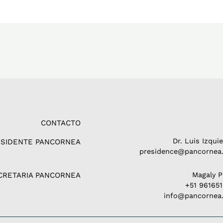
CONTACTO
Dr. Luis Izqui
ESIDENTE PANCORNEA
presidence@pancornea.
CRETARIA PANCORNEA
Magaly 
+51 96165
info@pancornea