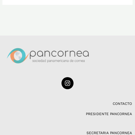
I
n
s
t
a
CONTACTO
g
PRESIDENTE PANCORNEA
r
a
m
SECRETARIA PANCORNEA