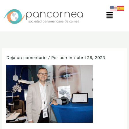
Ir
Menú
al
contenido
Deja un comentario
/ Por
admin
/
abril 26, 2023