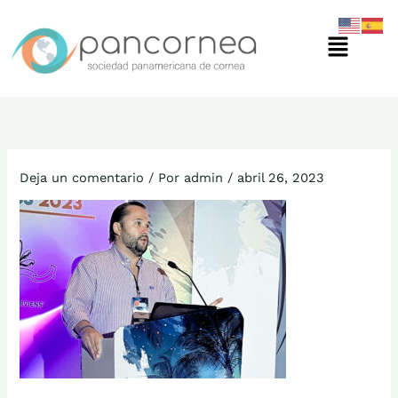
Ir
Menú
al
contenido
Deja un comentario
/ Por
admin
/
abril 26, 2023