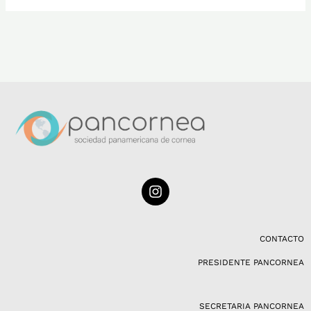
I
n
s
t
a
CONTACTO
g
PRESIDENTE PANCORNEA
r
a
m
SECRETARIA PANCORNEA