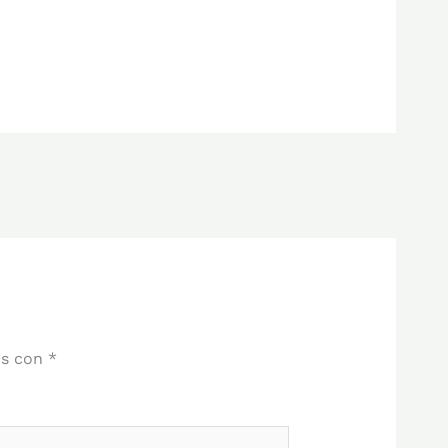
os con
*