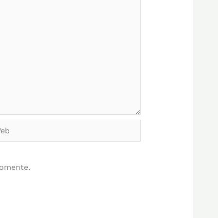
b
comente.