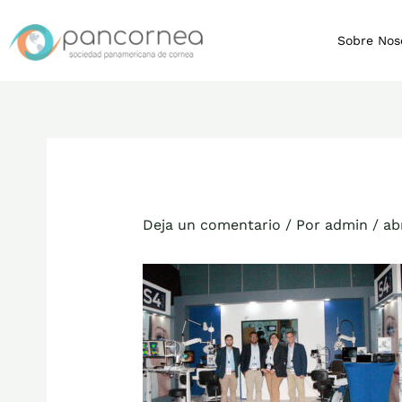
Ir
al
Sobre Nos
contenido
Deja un comentario
/ Por
admin
/
ab