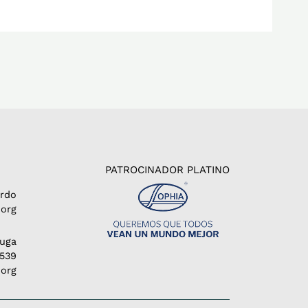
PATROCINADOR PLATINO
erdo
org
Puga
1539
.org