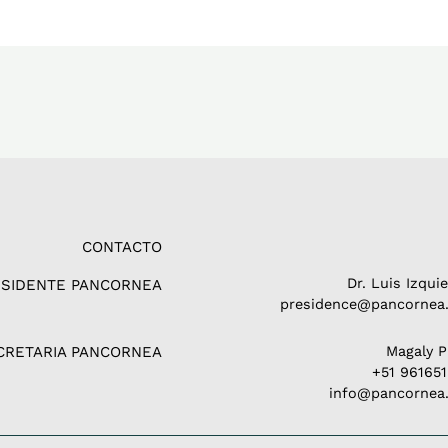
CONTACTO
Dr. Luis Izqui
ESIDENTE PANCORNEA
presidence@pancornea.
CRETARIA PANCORNEA
Magaly 
+51 96165
info@pancornea