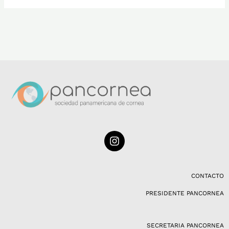
I
n
s
t
a
CONTACTO
g
PRESIDENTE PANCORNEA
r
a
m
SECRETARIA PANCORNEA