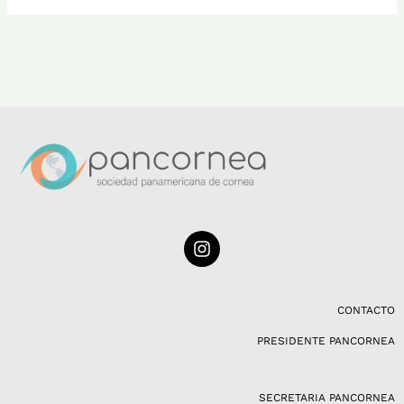
I
n
s
t
a
CONTACTO
g
PRESIDENTE PANCORNEA
r
a
m
SECRETARIA PANCORNEA