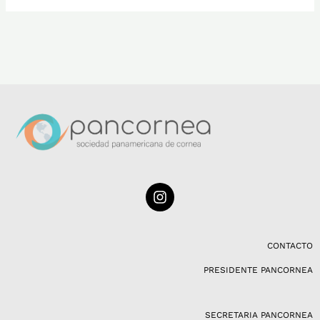
I
n
s
t
a
CONTACTO
g
PRESIDENTE PANCORNEA
r
a
m
SECRETARIA PANCORNEA