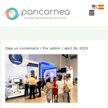
Ir
Menú
al
contenido
Deja un comentario
/ Por
admin
/
abril 26, 2023