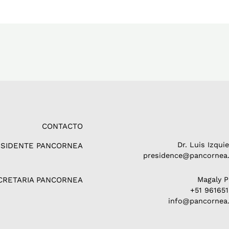
CONTACTO
Dr. Luis Izqui
ESIDENTE PANCORNEA
presidence@pancornea.
CRETARIA PANCORNEA
Magaly 
+51 96165
info@pancornea