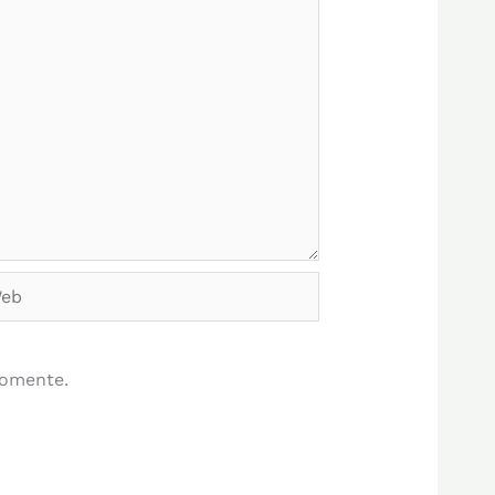
b
comente.