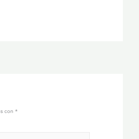
os con
*