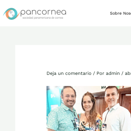
Ir
al
Sobre Nos
contenido
Deja un comentario
/ Por
admin
/
ab