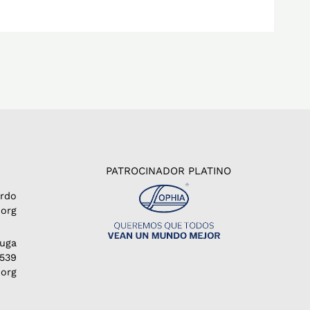
PATROCINADOR PLATINO
erdo
org
Puga
1539
.org