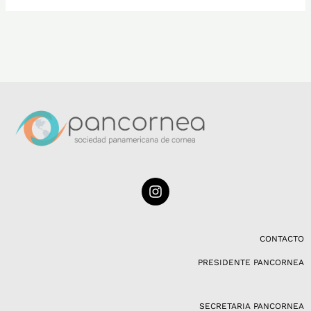
I
n
s
t
a
CONTACTO
g
PRESIDENTE PANCORNEA
r
a
m
SECRETARIA PANCORNEA