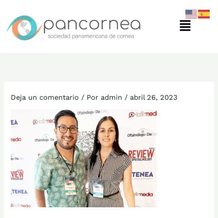
Ir
Menú
al
contenido
Deja un comentario
/ Por
admin
/
abril 26, 2023