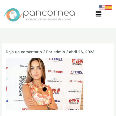
Ir
Menú
al
contenido
Deja un comentario
/ Por
admin
/
abril 26, 2023