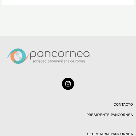
I
n
s
t
a
CONTACTO
g
PRESIDENTE PANCORNEA
r
a
m
SECRETARIA PANCORNEA