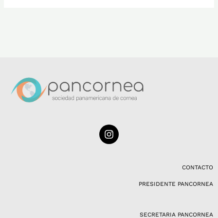
I
n
s
t
a
CONTACTO
g
PRESIDENTE PANCORNEA
r
a
m
SECRETARIA PANCORNEA