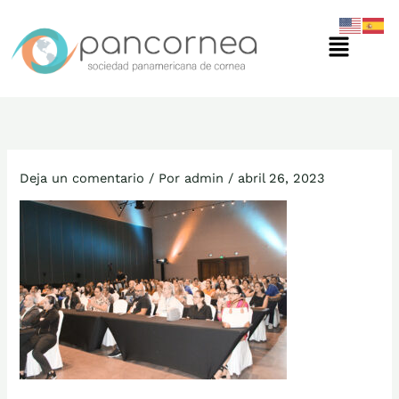
Ir
Menú
al
contenido
Deja un comentario
/ Por
admin
/
abril 26, 2023