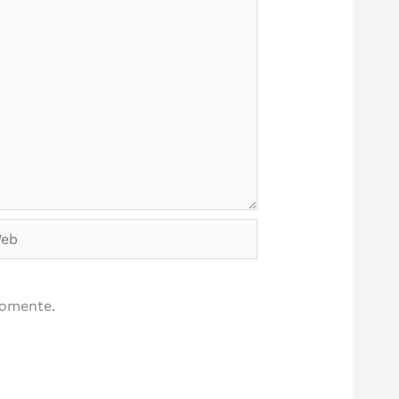
b
comente.