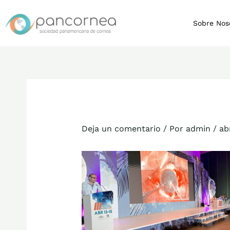
Ir
al
Sobre Nos
contenido
Deja un comentario
/ Por
admin
/
ab