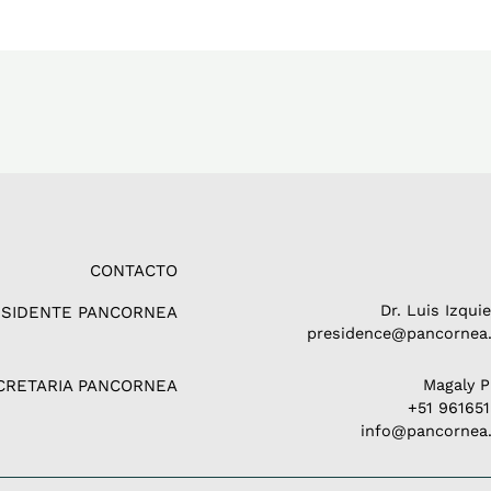
CONTACTO
Dr. Luis Izqui
ESIDENTE PANCORNEA
presidence@pancornea.
CRETARIA PANCORNEA
Magaly 
+51 96165
info@pancornea