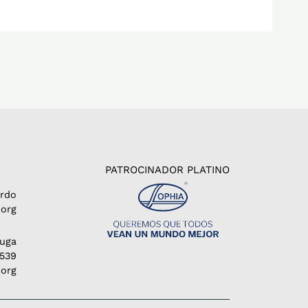
PATROCINADOR PLATINO
erdo
org
Puga
1539
.org