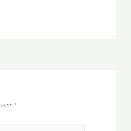
os con
*