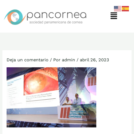
Ir
Menú
al
contenido
Deja un comentario
/ Por
admin
/
abril 26, 2023