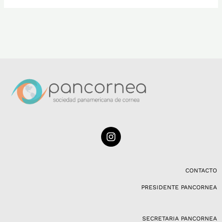
I
n
s
t
a
CONTACTO
g
PRESIDENTE PANCORNEA
r
a
m
SECRETARIA PANCORNEA