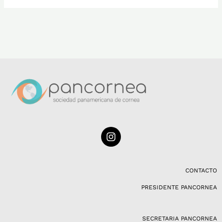
I
n
s
t
a
CONTACTO
g
PRESIDENTE PANCORNEA
r
a
m
SECRETARIA PANCORNEA