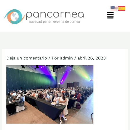
Ir
Menú
al
contenido
Deja un comentario
/ Por
admin
/
abril 26, 2023