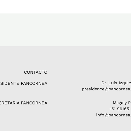
CONTACTO
Dr. Luis Izqui
ESIDENTE PANCORNEA
presidence@pancornea.
CRETARIA PANCORNEA
Magaly 
+51 96165
info@pancornea