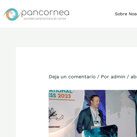
Ir
al
Sobre Nos
contenido
Deja un comentario
/ Por
admin
/
ab