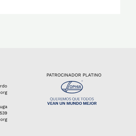
PATROCINADOR PLATINO
erdo
org
Puga
1539
.org