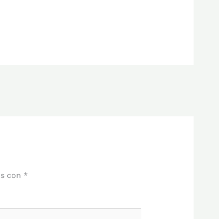
os con
*