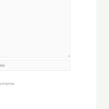
b
comente.