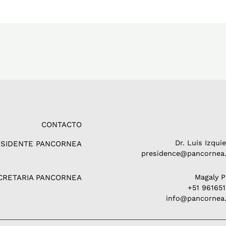
CONTACTO
Dr. Luis Izqui
ESIDENTE PANCORNEA
presidence@pancornea.
CRETARIA PANCORNEA
Magaly 
+51 96165
info@pancornea