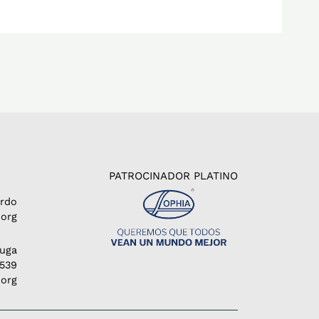
PATROCINADOR PLATINO
erdo
org
Puga
1539
.org