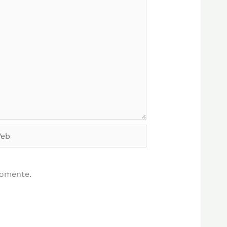
b
comente.