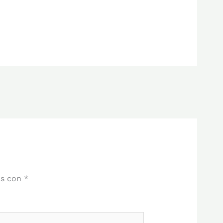
os con
*