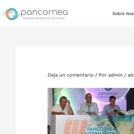
Ir
al
Sobre Nos
contenido
Deja un comentario
/ Por
admin
/
ab