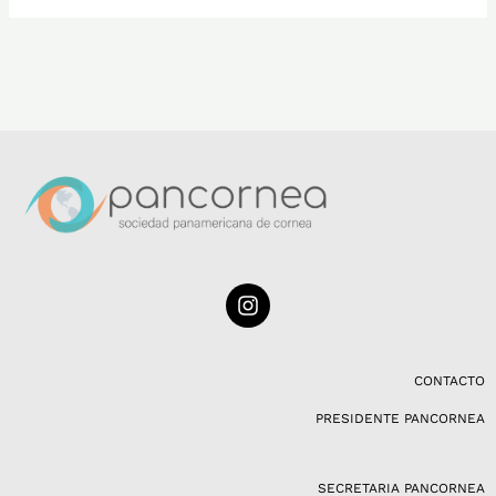
I
n
s
t
a
CONTACTO
g
PRESIDENTE PANCORNEA
r
a
m
SECRETARIA PANCORNEA