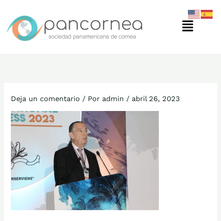
Ir
Menú
al
contenido
Deja un comentario
/ Por
admin
/
abril 26, 2023