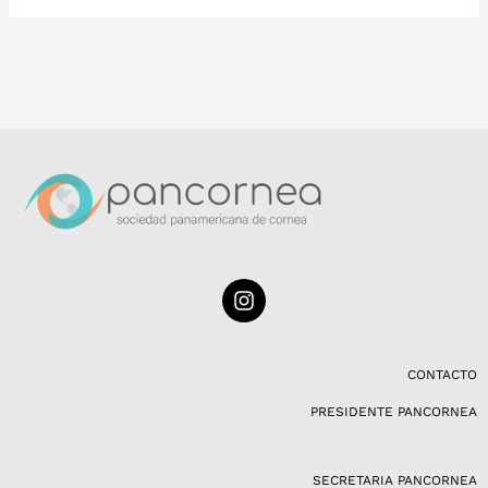
I
n
s
t
a
CONTACTO
g
PRESIDENTE PANCORNEA
r
a
m
SECRETARIA PANCORNEA