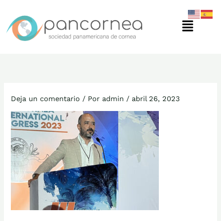
Ir
Menú
al
contenido
Deja un comentario
/ Por
admin
/
abril 26, 2023