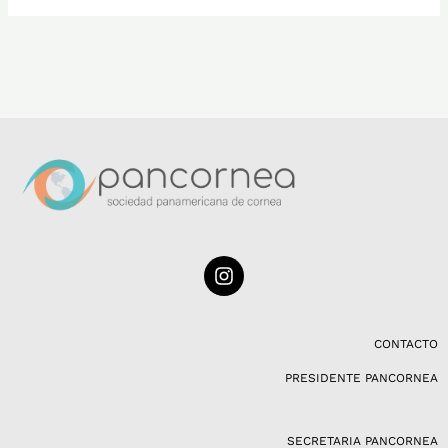
I
n
s
t
a
CONTACTO
g
PRESIDENTE PANCORNEA
r
a
m
SECRETARIA PANCORNEA