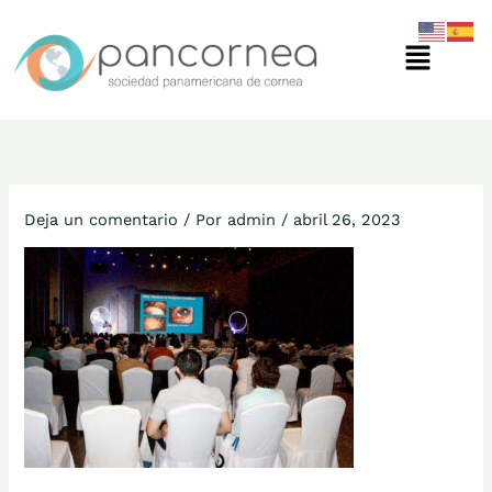
Ir
Menú
al
contenido
Deja un comentario
/ Por
admin
/
abril 26, 2023