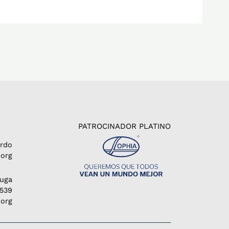
PATROCINADOR PLATINO
erdo
org
Puga
1539
.org