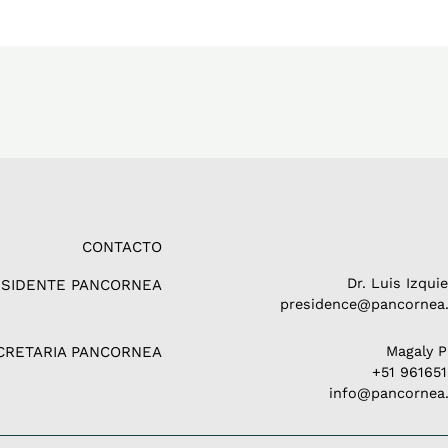
CONTACTO
Dr. Luis Izqui
ESIDENTE PANCORNEA
presidence@pancornea.
CRETARIA PANCORNEA
Magaly 
+51 96165
info@pancornea