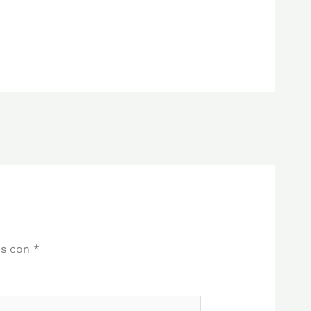
os con
*