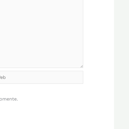
b
comente.