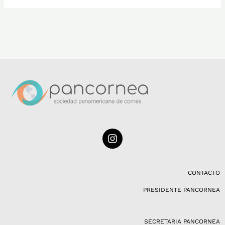
I
n
s
t
a
CONTACTO
g
PRESIDENTE PANCORNEA
r
a
m
SECRETARIA PANCORNEA