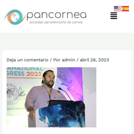
Ir
Menú
al
contenido
Deja un comentario
/ Por
admin
/
abril 26, 2023