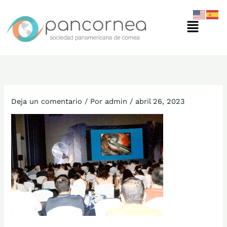
Ir
Menú
al
contenido
Deja un comentario
/ Por
admin
/
abril 26, 2023