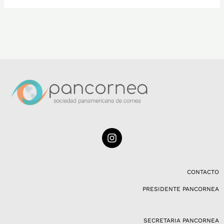
I
n
s
t
a
CONTACTO
g
PRESIDENTE PANCORNEA
r
a
m
SECRETARIA PANCORNEA