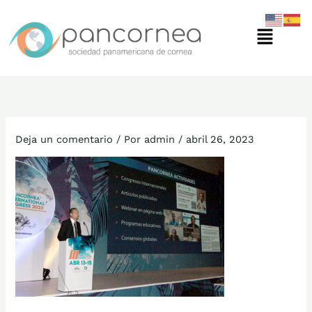
Ir
Menú
al
contenido
Deja un comentario
/ Por
admin
/
abril 26, 2023