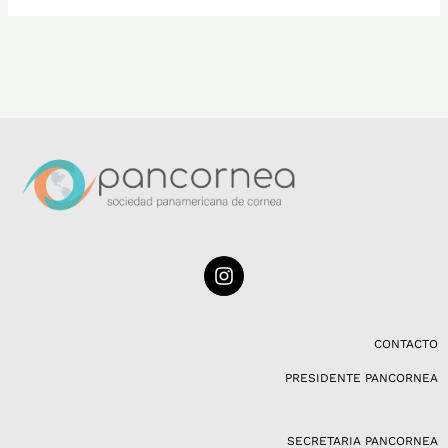
I
n
s
t
a
CONTACTO
g
PRESIDENTE PANCORNEA
r
a
m
SECRETARIA PANCORNEA