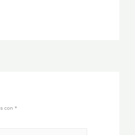
os con
*