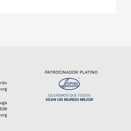
PATROCINADOR PLATINO
erdo
org
Puga
1539
.org