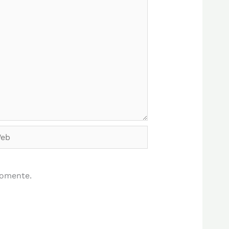
b
comente.