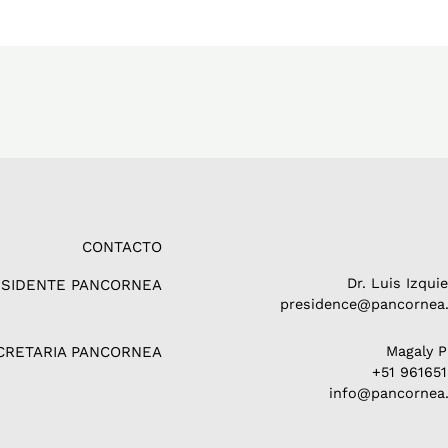
CONTACTO
Dr. Luis Izqui
ESIDENTE PANCORNEA
presidence@pancornea.
CRETARIA PANCORNEA
Magaly 
+51 96165
info@pancornea