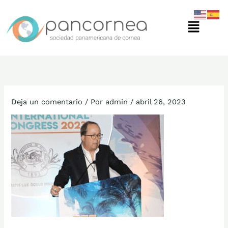
Ir
Menú
al
contenido
Deja un comentario
/ Por
admin
/
abril 26, 2023