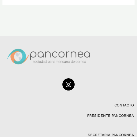
I
n
s
t
a
CONTACTO
g
PRESIDENTE PANCORNEA
r
a
m
SECRETARIA PANCORNEA