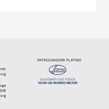
PATROCINADOR PLATINO
erdo
org
Puga
1539
.org