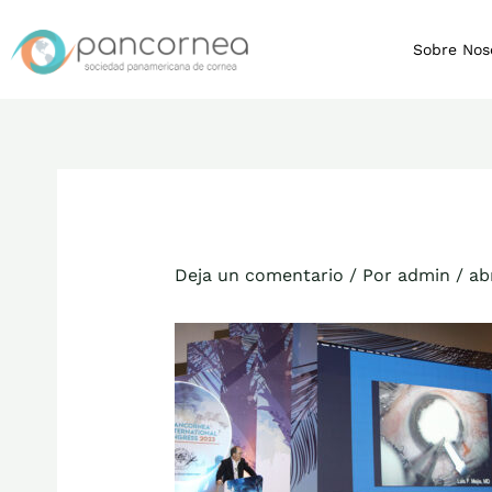
Ir
al
Sobre Nos
contenido
Deja un comentario
/ Por
admin
/
ab