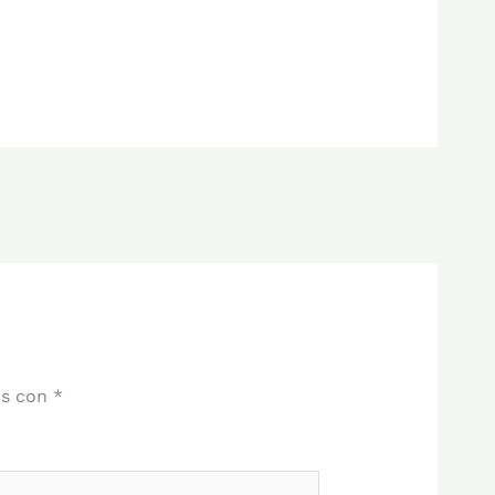
os con
*