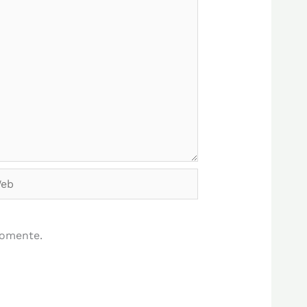
b
comente.