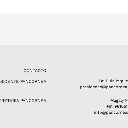
CONTACTO
Dr. Luis Izqui
ESIDENTE PANCORNEA
presidence@pancornea.
CRETARIA PANCORNEA
Magaly 
+51 96165
info@pancornea