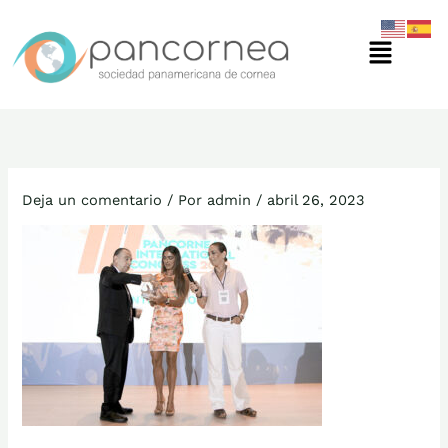
Ir
Menú
al
contenido
Deja un comentario
/ Por
admin
/
abril 26, 2023