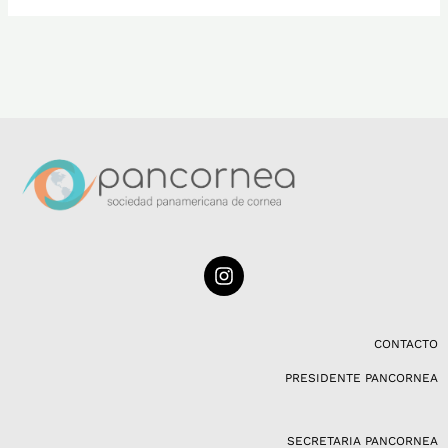
I
n
s
t
a
CONTACTO
g
PRESIDENTE PANCORNEA
r
a
m
SECRETARIA PANCORNEA