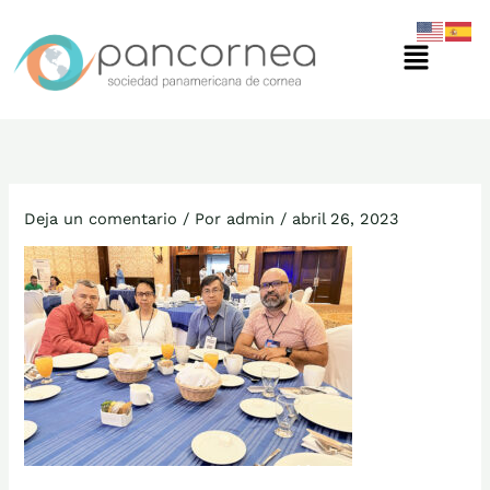
Ir
Menú
al
contenido
Deja un comentario
/ Por
admin
/
abril 26, 2023