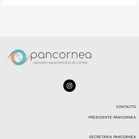
I
n
s
t
a
CONTACTO
g
PRESIDENTE PANCORNEA
r
a
m
SECRETARIA PANCORNEA