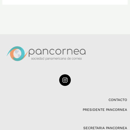
I
n
s
t
a
CONTACTO
g
PRESIDENTE PANCORNEA
r
a
m
SECRETARIA PANCORNEA