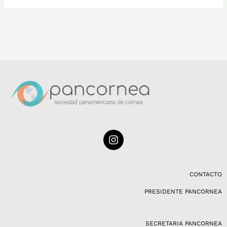
I
n
s
t
a
CONTACTO
g
PRESIDENTE PANCORNEA
r
a
m
SECRETARIA PANCORNEA