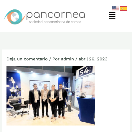
Ir
Menú
al
contenido
Deja un comentario
/ Por
admin
/
abril 26, 2023