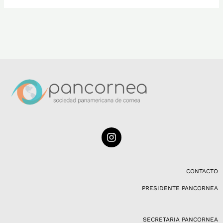
I
n
s
t
a
CONTACTO
g
PRESIDENTE PANCORNEA
r
a
m
SECRETARIA PANCORNEA