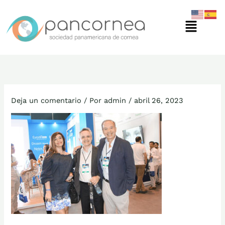
Ir
Menú
al
contenido
Deja un comentario
/ Por
admin
/
abril 26, 2023