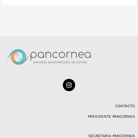
I
n
s
t
a
CONTACTO
g
PRESIDENTE PANCORNEA
r
a
m
SECRETARIA PANCORNEA