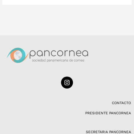
I
n
s
t
a
CONTACTO
g
PRESIDENTE PANCORNEA
r
a
m
SECRETARIA PANCORNEA