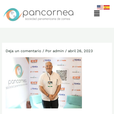
Ir
Menú
al
contenido
Deja un comentario
/ Por
admin
/
abril 26, 2023