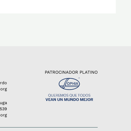
PATROCINADOR PLATINO
erdo
org
Puga
1539
.org