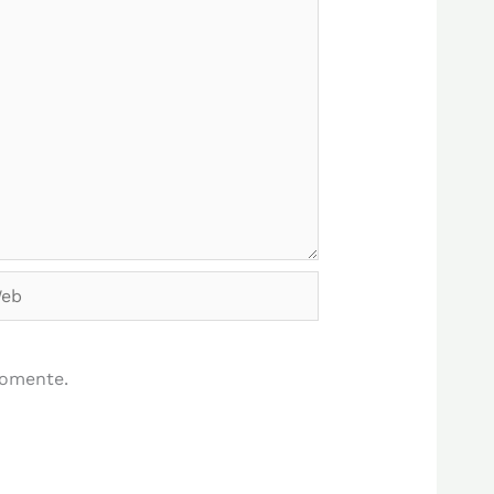
b
comente.