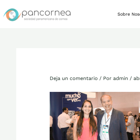
Ir
al
Sobre Nos
contenido
Deja un comentario
/ Por
admin
/
ab