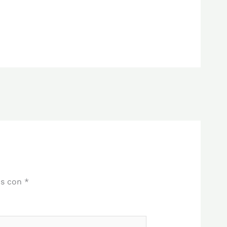
os con
*