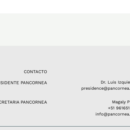
CONTACTO
Dr. Luis Izqui
ESIDENTE PANCORNEA
presidence@pancornea.
CRETARIA PANCORNEA
Magaly 
+51 96165
info@pancornea