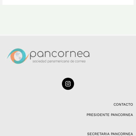
I
n
s
t
a
CONTACTO
g
PRESIDENTE PANCORNEA
r
a
m
SECRETARIA PANCORNEA