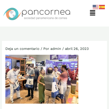
Ir
Menú
al
contenido
Deja un comentario
/ Por
admin
/
abril 26, 2023