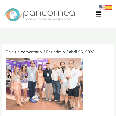
Ir
Menú
al
contenido
Deja un comentario
/ Por
admin
/
abril 26, 2023