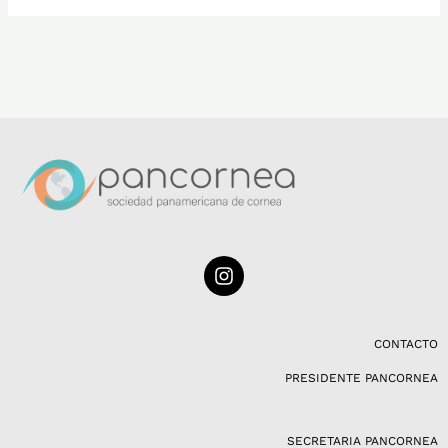
I
n
s
t
a
CONTACTO
g
PRESIDENTE PANCORNEA
r
a
m
SECRETARIA PANCORNEA