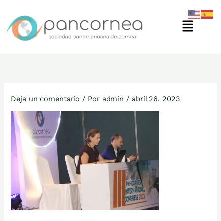
Ir
Menú
al
contenido
Deja un comentario
/ Por
admin
/
abril 26, 2023