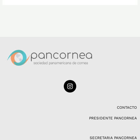
I
n
s
t
a
CONTACTO
g
PRESIDENTE PANCORNEA
r
a
m
SECRETARIA PANCORNEA