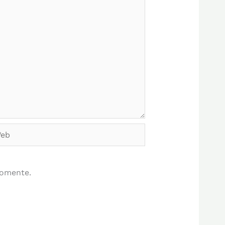
b
comente.