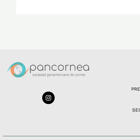
PR
I
n
s
SE
t
a
g
r
a