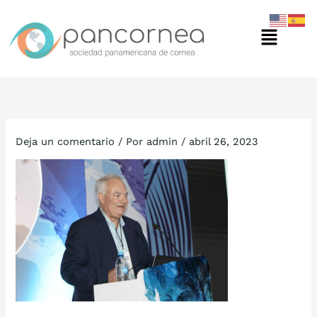
Ir
Menú
al
contenido
Deja un comentario
/ Por
admin
/
abril 26, 2023