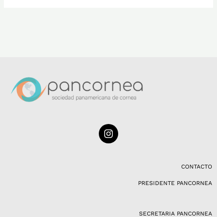
I
n
s
t
a
CONTACTO
g
PRESIDENTE PANCORNEA
r
a
m
SECRETARIA PANCORNEA