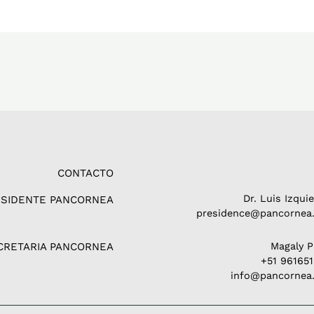
CONTACTO
Dr. Luis Izqui
ESIDENTE PANCORNEA
presidence@pancornea.
CRETARIA PANCORNEA
Magaly 
+51 96165
info@pancornea