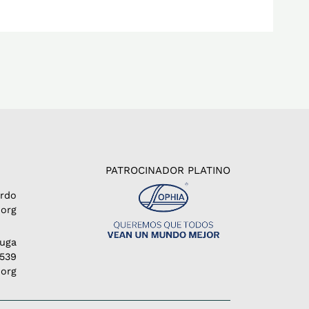
PATROCINADOR PLATINO
erdo
org
Puga
1539
.org