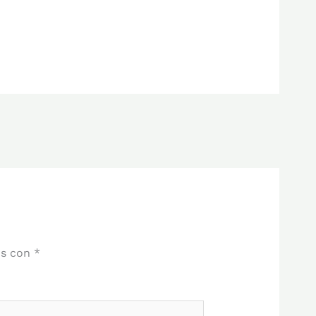
os con
*