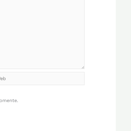
b
comente.