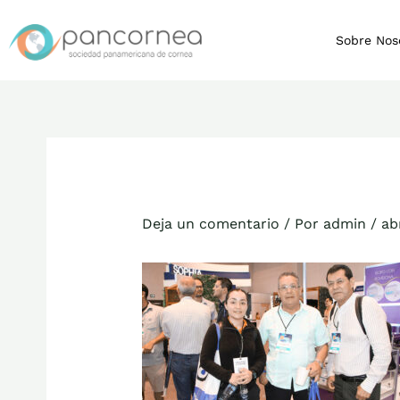
Ir
al
Sobre Nos
contenido
Deja un comentario
/ Por
admin
/
ab